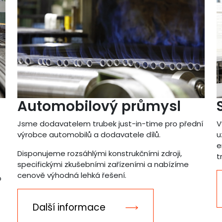
Automobilový průmysl
Jsme dodavatelem trubek just-in-time pro přední
V
výrobce automobilů a dodavatele dílů.
u
e
Disponujeme rozsáhlými konstrukčními zdroji,
t
specifickými zkušebními zařízeními a nabízíme
cenově výhodná lehká řešení.
o
Další informace