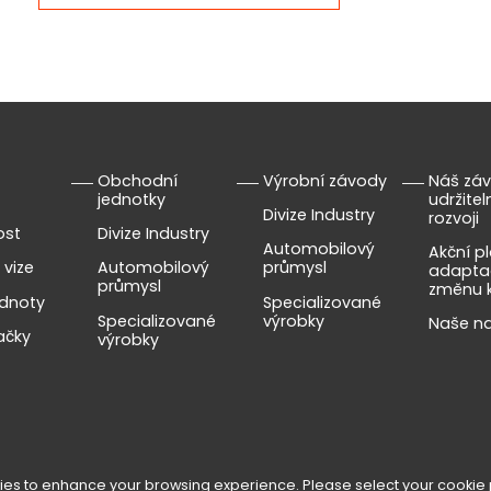
Obchodní
Výrobní závody
Náš záv
jednotky
udržite
Divize Industry
rozvoji
ost
Divize Industry
Automobilový
Akční p
 vize
Automobilový
průmysl
adapta
průmysl
změnu 
dnoty
Specializované
Specializované
výrobky
Naše n
ačky
výrobky
ies to enhance your browsing experience. Please select your cookie