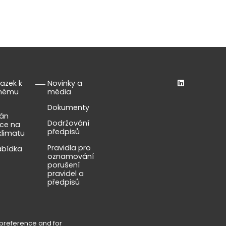
azek k
Novinky a
lnému
média
Dokumenty
lán
Dodržování
ce na
předpisů
klimatu
Pravidla pro
abídka
oznamování
porušení
pravidel a
předpisů
 preference and for