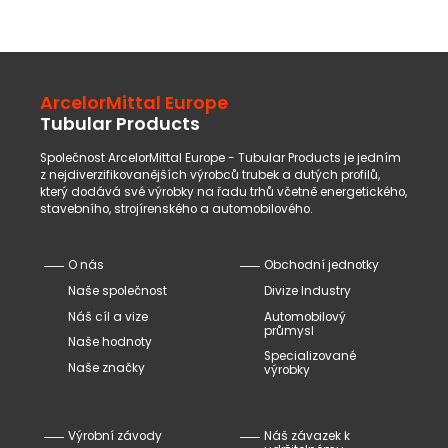
ArcelorMittal Europe
Tubular Products
Společnost ArcelorMittal Europe - Tubular Products je jedním
z nejdiverzifikovanějších výrobců trubek a dutých profilů,
který dodává své výrobky na řadu trhů včetně energetického,
stavebního, strojírenského a automobilového.
O nás
Obchodní jednotky
Naše společnost
Divize Industry
Náš cíl a vize
Automobilový
průmysl
Naše hodnoty
Specializované
Naše značky
výrobky
Výrobní závody
Náš závazek k