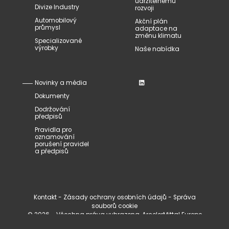
udržitelnému
Divize Industry
rozvoji
Automobilový
Akční plán
průmysl
adaptace na
změnu klimatu
Specializované
výrobky
Naše nabídka
Novinky a média
Dokumenty
Dodržování
předpisů
Pravidla pro
oznamování
porušení pravidel
a předpisů
Kontakt
-
Zásady ochrany osobních údajů
-
Správa
souborů cookie
© 2026 - Všechna práva vyhrazena, ArcelorMittal Europe
Tubular Products