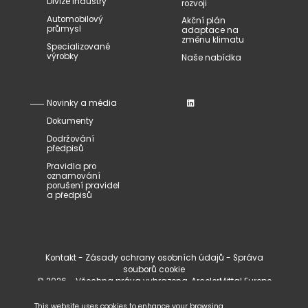
Divize Industry
rozvoji
Automobilový
Akční plán
průmysl
adaptace na
změnu klimatu
Specializované
výrobky
Naše nabídka
Novinky a média
Dokumenty
Dodržování
předpisů
Pravidla pro
oznamování
porušení pravidel
a předpisů
Kontakt
-
Zásady ochrany osobních údajů
-
Správa
souborů cookie
© 2026 - Všechna práva vyhrazena, ArcelorMittal Europe
Tubular Products
This website uses cookies to enhance your browsing