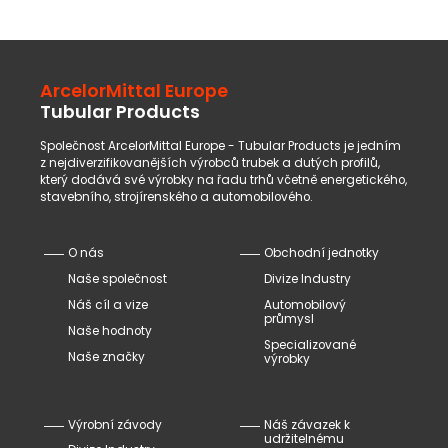
ArcelorMittal Europe
Tubular Products
Společnost ArcelorMittal Europe - Tubular Products je jedním
z nejdiverzifikovanějších výrobců trubek a dutých profilů,
který dodává své výrobky na řadu trhů včetně energetického,
stavebního, strojírenského a automobilového.
O nás
Obchodní jednotky
Naše společnost
Divize Industry
Náš cíl a vize
Automobilový
průmysl
Naše hodnoty
Specializované
Naše značky
výrobky
Výrobní závody
Náš závazek k
udržitelnému