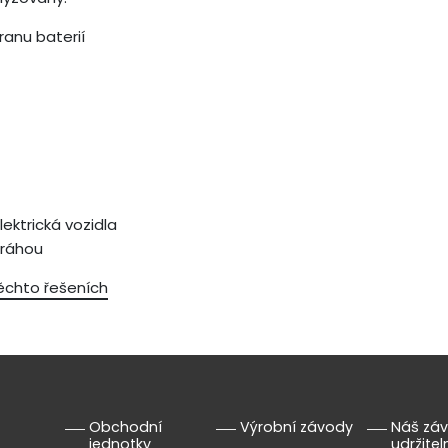
ranu baterií
ektrická vozidla
dráhou
těchto řešeních
Obchodní
Výrobní závody
Náš záv
jednotky
udržite