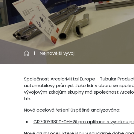
Nejnovější vývoj
Společnost ArcelorMittal Europe - Tubular Product
automobilový průmysl. Jako lídr v oboru se spole
vývojovým zdrojům skupiny má společnost Arcelor
trh.
Nová ocelová řešení úspěšně analyzována:
CR700Y980T-DH+GI pro aplikace s vysokou p
Nové druhy oceli, které jsou v současné době ana