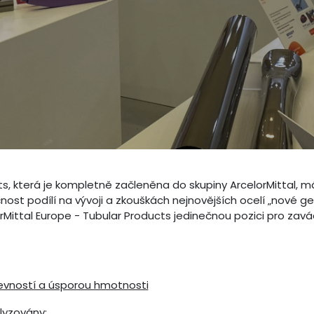
s, která je kompletně začleněna do skupiny ArcelorMittal, má
čnost podílí na vývoji a zkouškách nejnovějších ocelí „nové 
Mittal Europe - Tubular Products jedinečnou pozici pro zav
evností a úsporou hmotnosti
lyzovány: