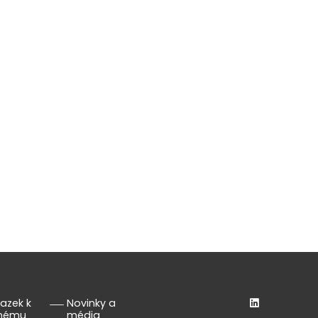
azek k
Novinky a
lnému
média