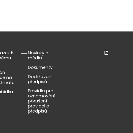
azek k
Novinky a
lnému
média
Dokumenty
lán
Dodržování
ce na
předpisů
klimatu
Pravidla pro
abídka
oznamování
porušení
pravidel a
předpisů