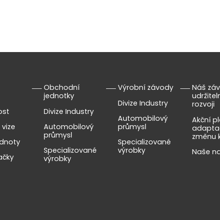
Obchodní
Výrobní závody
Náš záv
jednotky
udržite
Divize Industry
rozvoji
ost
Divize Industry
Automobilový
Akční p
 vize
Automobilový
průmysl
adapta
průmysl
změnu 
dnoty
Specializované
Specializované
výrobky
Naše n
ačky
výrobky