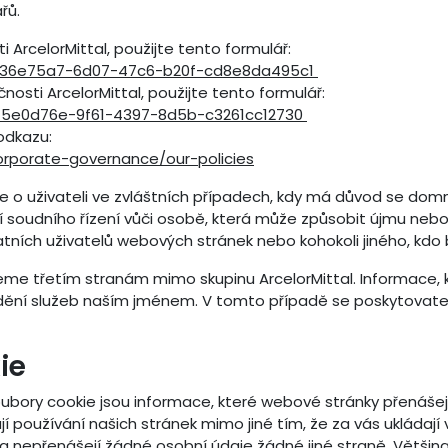
řů.
rcelorMittal, použijte tento formulář:
/236e75a7-6d07-47c6-b20f-cd8e8da495c1
sti ArcelorMittal, použijte tento formulář:
45e0d76e-9f61-4397-8d5b-c3261cc12730
odkazu:
corporate-governance/our-policies
e o uživateli ve zvláštních případech, kdy má důvod se domn
ení soudního řízení vůči osobě, která může způsobit újmu n
atních uživatelů webových stránek nebo kohokoli jiného, kdo
e třetím stranám mimo skupinu ArcelorMittal. Informace, k
dění služeb naším jménem. V tomto případě se poskytovatel
kie
ubory cookie jsou informace, které webové stránky přenášej
používání našich stránek mimo jiné tím, že za vás ukládají 
a nepřenášejí žádné osobní údaje žádné jiné straně. Většina