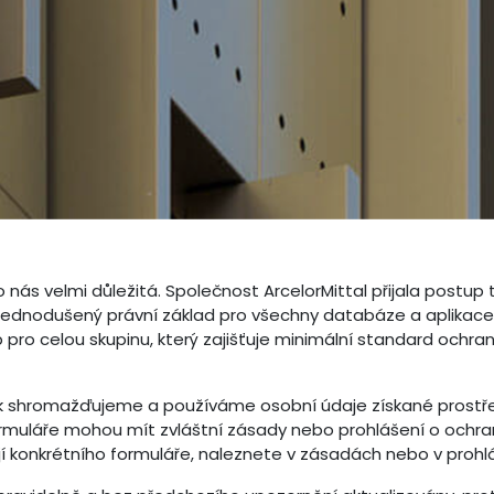
nás velmi důležitá. Společnost ArcelorMittal přijala postup 
jednodušený právní základ pro všechny databáze a aplikace sd
 pro celou skupinu, který zajišťuje minimální standard ochran
jak shromažďujeme a používáme osobní údaje získané prost
ormuláře mohou mít zvláštní zásady nebo prohlášení o ochran
jí konkrétního formuláře, naleznete v zásadách nebo v prohl