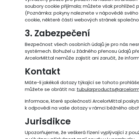
soubory cookie přijímala; můžete však prohlížeč 
(Poznámka: pokyny naleznete v nápovědě svého 
cookie, některé části webových stránek společn
3. Zabezpečení
Bezpečnost všech osobních údajů je pro nás nesmír
systémech. Bohužel u žádného přenosu údajů přes
ArcelorMittal nemůže zajistit ani zaručit, že in
Kontakt
Máte-li jakékoli dotazy týkající se tohoto prohl
můžete se obrátit na:
tubularproducts@arcelorm
Informace, které společnosti ArcelorMittal posk
k odpovědi na vaše dotazy v rámci běžného obch
Jurisdikce
Upozorňujeme, že veškerá řízení vyplývající z po