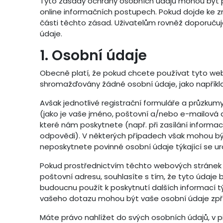
Tyto zásady ochrany osobních údajů mohou být p
online informačních postupech. Pokud dojde ke 
části těchto zásad. Uživatelům rovněž doporučujem
údaje.
1. Osobní údaje
Obecně platí, že pokud chcete používat tyto we
shromažďovány žádné osobní údaje, jako napříkl
Avšak jednotlivé registrační formuláře a průzku
(jako je vaše jméno, poštovní a/nebo e-mailová a
které nám poskytnete (např. při zasílání inform
odpovědi). V některých případech však mohou bý
neposkytnete povinné osobní údaje týkající se urč
Pokud prostřednictvím těchto webových stránek 
poštovní adresu, souhlasíte s tím, že tyto údaj
budoucnu použít k poskytnutí dalších informací t
vašeho dotazu mohou být vaše osobní údaje zpří
Máte právo nahlížet do svých osobních údajů, v p