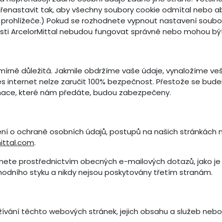
přenastavit tak, aby všechny soubory cookie odmítal nebo a
prohlížeče.) Pokud se rozhodnete vypnout nastavení soubo
osti ArcelorMittal nebudou fungovat správně nebo mohou bý
ně důležitá. Jakmile obdržíme vaše údaje, vynaložíme veškeré
 internet nelze zaručit 100% bezpečnost. Přestože se bude
formace, které nám předáte, budou zabezpečeny.
ášení o ochraně osobních údajů, postupů na našich stránkác
ittal.com
.
ytnete prostřednictvím obecných e-mailových dotazů, jako j
odního styku a nikdy nejsou poskytovány třetím stranám.
užívání těchto webových stránek, jejich obsahu a služeb nebo