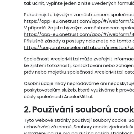
tak učinit, vyplňte jeden z níže uvedených formulá
Pokud nejste bývalým zaměstnancem společnosti A
https://app-eu.onetrust.com/app/#/webform
V případě, že jste bývalým zaměstnancem společno
https://app-eu.onetrust.com/app/#/webform/
Příslušné zásady a postupy naleznete na tomto 
https://corporate.arcelormittal.com/investors/
Společnost ArcelorMittal může zveřejnit informac
ke zjištění totožnosti, kontaktování nebo zaháj
práv nebo majetku společnosti ArcelorMittal, ost
Osobní údaje nikdy neprodáváme ani neposkytujem
poskytovatelům služeb, které využíváme k prová
účely společnosti ArcelorMittal.
2. Používání souborů coo
Tyto webové stránky používají soubory cookie. So
uchovávání záznamů. Soubory cookie zjednodušují 
vyhrazeny pouze pro použití na našich stránkách 