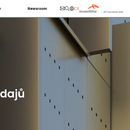
y
Newsroom
CS
údajů