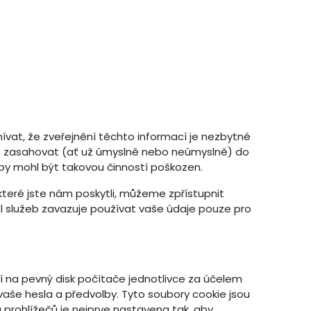
ívat, že zveřejnění těchto informací je nezbytné
ebo zasahovat (ať už úmyslně nebo neúmyslně) do
 by mohl být takovou činností poškozen.
teré jste nám poskytli, můžeme zpřístupnit
 služeb zavazuje používat vaše údaje pouze pro
í na pevný disk počítače jednotlivce za účelem
vaše hesla a předvolby. Tyto soubory cookie jsou
 prohlížečů je nejprve nastavena tak, aby