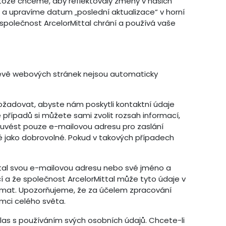
tože chceme, aby reflektovaly změny v našich
a upravíme datum „poslední aktualizace“ v horní
 společnost ArcelorMittal chrání a používá vaše
těvě webových stránek nejsou automaticky
ožadovat, abyste nám poskytli kontaktní údaje
 případů si můžete sami zvolit rozsah informací,
 uvést pouze e-mailovou adresu pro zaslání
 jako dobrovolné. Pokud v takových případech
tal svou e-mailovou adresu nebo své jméno a
 a že společnost ArcelorMittal může tyto údaje v
ajímat. Upozorňujeme, že za účelem zpracování
mci celého světa.
las s používáním svých osobních údajů. Chcete-li