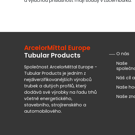
a výlučnou příslušnost mají soudy v Lucemburku.
ArcelorMittal Europe
O nás
Tubular Products
Naše
Společnost ArcelorMittal Europe -
společn
Tubular Products je jedním z
Náš cíl a
nejdiverzifikovanějších výrobců
trubek a dutých profilů, který
Naše ho
dodává své výrobky na řadu trhů
Naše zn
včetně energetického,
stavebního, strojírenského a
automobilového.