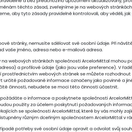
ravidelně a bez předchozího upozornění aktualizovány, pro
změnám těchto zásad, zveřejníme je na webových stránkách 
e, aby tyto zásady pravidelně kontrolovali, aby věděli, jak
bové stránky, nemusíte sdělovat své osobní údaje. Při návš
ad vaše jméno, adresa nebo e-mailová adresa.
my na webových stránkách společnosti ArcelorMittal mohou p
dresa) a profilové údaje (jako jsou vaše preference). V řadě
ací prostřednictvím webových stránek se můžete rozhodnout
t určité požadované informace označeny jako povinné a jiné
ité činnosti, nebudete se moci této činnosti účastnit.
požádáte o informace a poskytnete společnosti ArcelorMit
e budou použity za účelem poskytnutí požadovaných informací
ýkajících se společnosti ArcelorMittal, které by vás mohly z
stupněny různým dceřiným společnostem ArcelorMittal v rá
řípadě potřeby své osobní údaje opravit a odvolat svůj souh