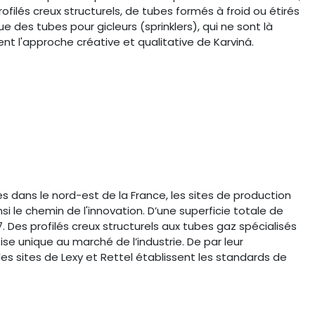
filés creux structurels, de tubes formés à froid ou étirés
e des tubes pour gicleurs (sprinklers), qui ne sont là
ent l'approche créative et qualitative de Karviná.
 dans le nord-est de la France, les sites de production
si le chemin de l'innovation. D’une superficie totale de
7. Des profilés creux structurels aux tubes gaz spécialisés
se unique au marché de l’industrie. De par leur
 les sites de Lexy et Rettel établissent les standards de