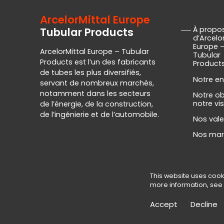
ArcelorMittal Europe
À propo
Tubular Products
d’Arcelo
Europe 
ArcelorMittal Europe – Tubular
Tubular
Products est l’un des fabricants
Product
de tubes les plus diversifiés,
Notre en
servant de nombreux marchés,
notamment dans les secteurs
Notre ob
notre vi
de l’énergie, de la construction,
de l’ingénierie et de l’automobile.
Nos vale
Nos ma
This website uses cook
Contact
-
Politique sur la protection des données
more information, see
© 2026 - Tous droits réservés, ArcelorMittal Europ
Accept
Decline