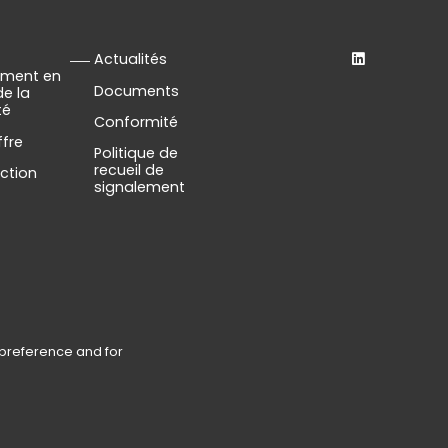
Actualités
ment en
Documents
de la
té
Conformité
ffre
Politique de
recueil de
action
signalement
 preference and for