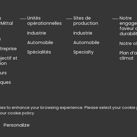
s
Unités
Sites de
Notre
rMittal
opérationnelles
production
engage
–
faveur 
Industrie
Industrie
durabili
s
Automobile
Automobile
Notre o
treprise
Spécialités
Specialty
Plan d’
jectif et
climat
sion
urs
rques
ies to enhance your browsing experience. Please select your cookie
 personnelles
-
Gestion des cookies
 our
cookie policy
.
e Tubular Products
Personalize