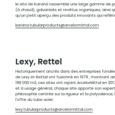
le site de Karviná rassemble une large gamme de pro
(à chaud), galvanisés et revêtus organiques, ainsi qu
qu’un petit aperçu des produits innovants qui reflèt
karvina.tubularproducts@arcelormittal.com
Lexy, Rettel
Historiquement ancrés dans des entreprises fondées
de Lexy et Rettel ont fusionné en 1979 , montrant ain
199 000 m2, ces sites ont rejoint ArcelorMittal en 201
et à usage général, chaque site apporte son experti
philosophie centrée sur la rigueur et la polyvalence,
l'offre du tube acier.
lexy.tubularproducts@arcelormittal.com