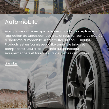
Automobile
Avec plusieurs usines spécialisées dans la conception et la
fabrication de tubes, composants et sous-ensembles dédiés
à l’industrie automobile, ArcelorMittal Europe – Tubular
Products est un fournisseur à flux tendu de tubes et
composants tubulaires destinés aux principaux
équipementiers et fournisseurs de pièces détachées.
Lire plus