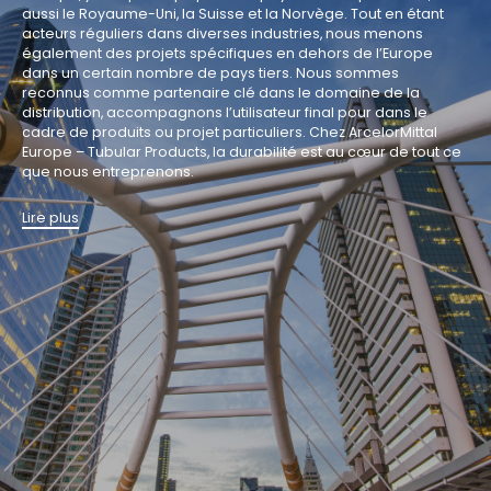
aussi le Royaume-Uni, la Suisse et la Norvège. Tout en étant
acteurs réguliers dans diverses industries, nous menons
également des projets spécifiques en dehors de l’Europe
dans un certain nombre de pays tiers. Nous sommes
reconnus comme partenaire clé dans le domaine de la
distribution, accompagnons l’utilisateur final pour dans le
cadre de produits ou projet particuliers. Chez ArcelorMittal
Europe – Tubular Products, la durabilité est au cœur de tout ce
que nous entreprenons.
Lire plus