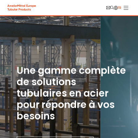
Aller au contenu principal
Panneau de gestion des cookies
ArcelorMittal Europe
FR
Tubular Products
Une gamme complète
de solutions
tubulaires en acier
pour répondre à vos
besoins