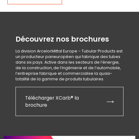
Découvrez nos brochures
Déc
La division ArcelorMittal Europe – Tubular Products est
La divi
un producteur paneuropéen qui fabrique des tubes
un prod
dans six pays. Active dans les secteurs de l’énergie,
dans si
de la construction, de l’ingénierie et de l’automobile,
de la co
l’entreprise fabrique et commercialise la quasi-
l’entre
totalité de la gamme de produits tubulaires.
totalit
Télécharger XCarb® la
Té
brochure
Ti