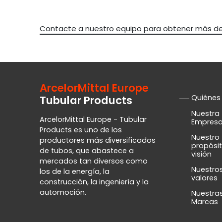
Contacte a nuestro equipo para obtener más det
ArcelorMittal Europe
Quiénes
Tubular Products
Nuestra
ArcelorMittal Europe - Tubular
Empres
Products es uno de los
Nuestro
productores más diversificados
propósit
de tubos, que abastece a
visión
mercados tan diversos como
Nuestro
los de la energía, la
valores
construcción, la ingeniería y la
automoción.
Nuestra
Marcas