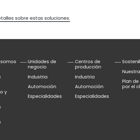
alles sobre estas soluciones.
 somos
Unidades de
Centros de
Sosteni
negocio
producción
Nuestra
a
Industria
Industria
Plan de
Automoción
Automoción
por el c
o y
Especialidades
Especialidades
s
s