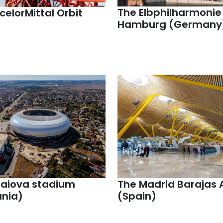
The Elbphilharmonie
celorMittal Orbit
Hamburg (Germany
The Madrid Barajas A
raiova stadium
(Spain)
nia)