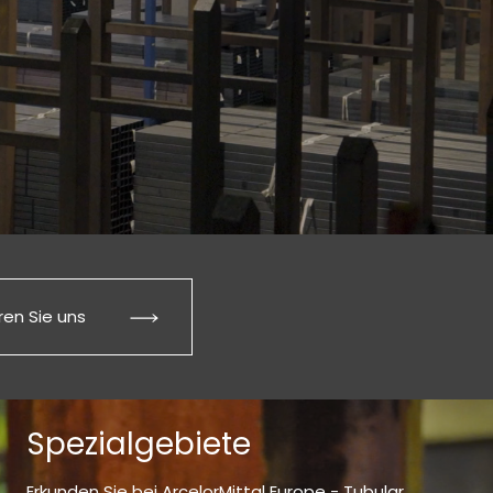
ren Sie uns
Spezialgebiete
Erkunden Sie bei ArcelorMittal Europe - Tubular