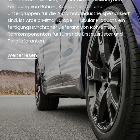
Fertigung von Rohren, Komponenten und
Untergruppen für die Automobilindustrie spezialisiert
sind, ist ArcelorMittal Europe - Tubular Products ein
fertigungssynchroner Lieferant von Rohren und
Rohrkomponenten für führende Erstausrüster und
Teilelieferanten.
Weiter lesen