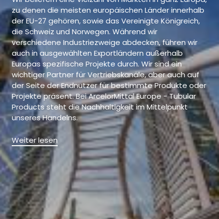
zu denen die meisten europäischen Länder innerhalb
der EU-27 gehören, sowie das Vereinigte Königreich,
die Schweiz und Norwegen. Während wir
verschiedene Industriezweige abdecken, führen wir
auch in ausgewählten Exportländern außerhalb
Europas spezifische Projekte durch. Wir sind ein
wichtiger Partner für Vertriebskanäle, aber auch auf
der Seite der Endnutzer für bestimmte Produkte oder
Projekte präsent. Bei ArcelorMittal Europe - Tubular
Products steht die Nachhaltigkeit im Mittelpunkt
unseres Handelns.
Weiter lesen