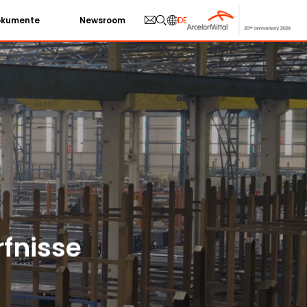
okumente
Newsroom
DE
fnisse