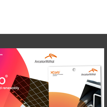
unsere Broschüren
rMittal Europe Tubular Products ist ein
 der Rohre in sechs Ländern fertigt. Das
reichen Energie, Bauwesen, Maschinenbau und
t und vertreibt praktisch das gesamte Spektrum an
ermic® herunterladen