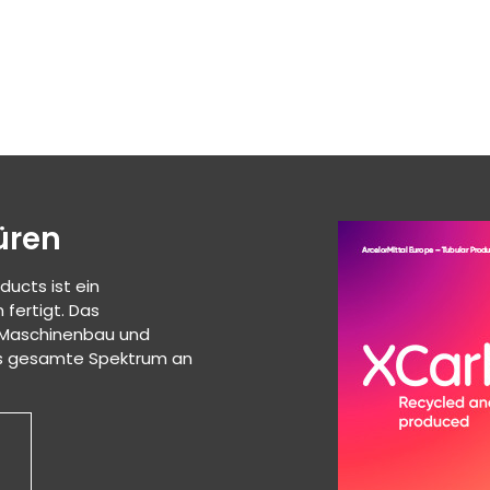
üren
Erkunden Sie 
ducts ist ein
Der Geschäftsbereich Arcelo
 fertigt. Das
paneuropäischer Hersteller,
, Maschinenbau und
Unternehmen ist in den Be
das gesamte Spektrum an
Automobil tätig und fertig
Rohrprodukten.
Broschüre TitanTh