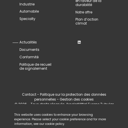
en faveur de la
Industrie
durabilité
Automobile
Notre offre
Specialty
Plan d’action
climat
Actualités
Documents
Conformité
Politique de recueil
de signalement
Contact
-
Politique sur la protection des données
personnelles
-
Gestion des cookies
© 2026 - Tous droits réservés, ArcelorMittal Europe Tubular
Products
This website uses cookies to enhance your browsing
experience. Please select your cookie preference and for more
information, see our
cookie policy
.