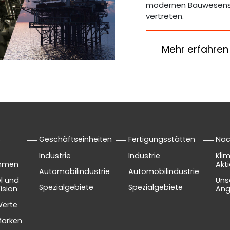
modernen Bauwesens m
vertreten.
Mehr erfahren
s
Geschäftseinheiten
Fertigungsstätten
Nac
Industrie
Industrie
Kli
ehmen
Akt
Automobilindustrie
Automobilindustrie
el und
Uns
Spezialgebiete
Spezialgebiete
ision
Ang
Werte
Marken